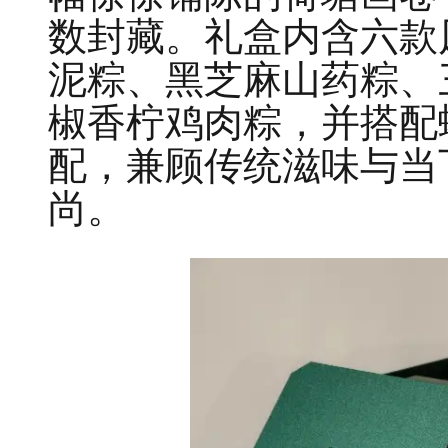
数封藏。礼盒内含六款
泥粽、黑芝麻山药粽、
椒香柠鸡肉粽，并搭配
配，兼顾传统滋味与当
尚。