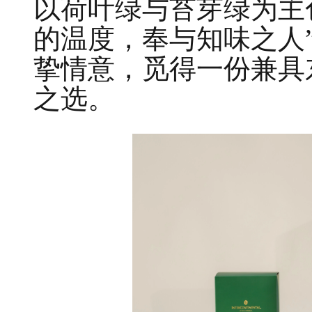
以荷叶绿与苔芽绿为主
的温度，奉与知味之人
挚情意，觅得一份兼具
之选。