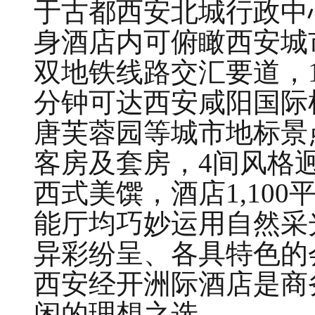
于古都西安北城行政中
身酒店内可俯瞰西安城
双地铁线路交汇要道，1
分钟可达西安咸阳国际
唐芙蓉园等城市地标景
客房及套房，4间风格
西式美馔，酒店1,10
能厅均巧妙运用自然采
异彩纷呈、各具特色的
西安经开洲际酒店是商
闲的理想之选