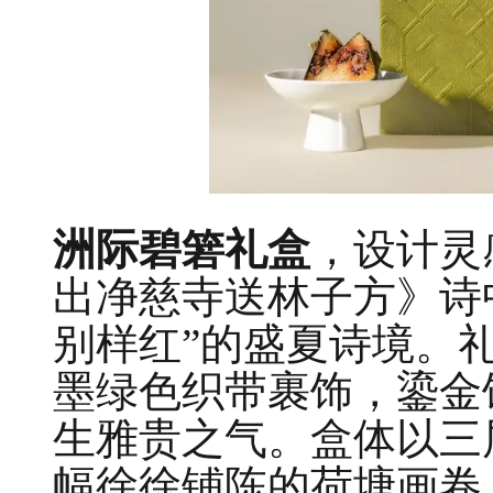
洲际碧箬礼盒
，设计灵
出净慈寺送林子方》诗
别样红”的盛夏诗境。
墨绿色织带裹饰，鎏金
生雅贵之气。盒体以三
幅徐徐铺陈的荷塘画卷