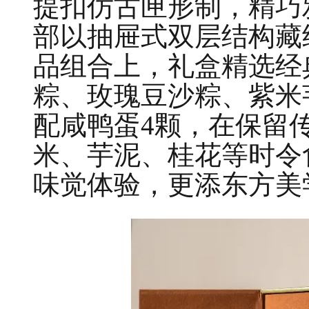
提扣仿古匣形制，精巧
部以抽屉式双层结构藏
品组合上，礼盒精选经
粽、玫瑰豆沙粽、紫米
配咸鸭蛋4颗，在保留
米、芋泥、桂花等时令
味觉体验，更添东方美