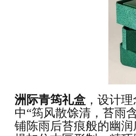
洲际青筠礼盒
，设计理
中“筠风散馀清，苔雨
铺陈雨后苔痕般的幽润