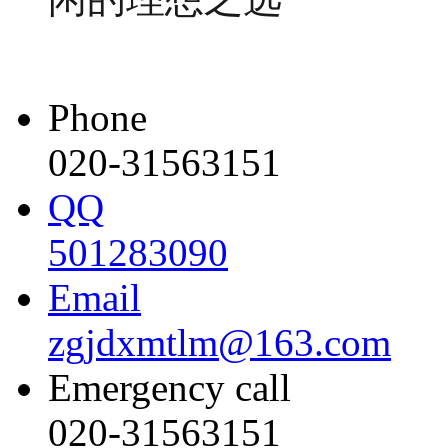
Phone
020-31563151
QQ
501283090
Email
zgjdxmtlm@163.com
Emergency call
020-31563151