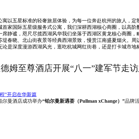
公寓以五星标准的轻奢旅居体验，为每一位奔赴杭州的旅人，定
城首家国际五星级服务式公寓，我们深耕西湖核心商圈，以高阶
一席静谧，咫尺尽揽西湖风华我们坐落于西湖区黄龙核心商圈，毗
苏堤春晓、北山街夜景等经典西湖景致，慢赏江南盛夏烟火。周
无论是深度漫游西湖风光，逛吃杭城网红街巷，还是打卡城市地
温德姆至尊酒店开展“八一”建军节走
程”开启在华新篇
铂尔曼酒店成功举办
“铂尔曼新遇荟（Pullman xChange）”
品牌