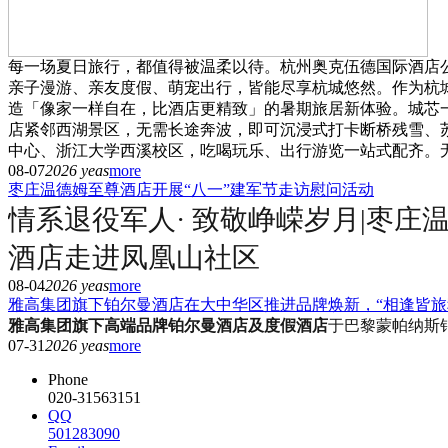
每一场夏日旅行，都值得被温柔以待。杭州奥克伍德国际酒店
亲子漫游、亲友度假、萌宠出行，皆能尽享杭城悠然。作为杭
造「像家一样自在，比酒店更精致」的暑期旅居新体验。城芯
店紧邻西湖景区，无需长途奔波，即可沉浸式打卡断桥残雪、
中心、浙江大学西溪校区，吃喝玩乐、出行游览一站式配齐。
08-07
2026 yeas
more
枣庄温德姆至尊酒店开展“八一”建军节走访慰问活动
情系退役军人· 致敬峥嵘岁月|枣庄
酒店走进凤凰山社区
08-04
2026 yeas
more
雅高集团旗下铂尔曼酒店在大中华区推进品牌焕新，“相逢皆旅
雅高集团旗下高端品牌铂尔曼酒店及度假酒店
于巴黎蒙帕纳斯
07-31
2026 yeas
more
Phone
020-31563151
QQ
501283090