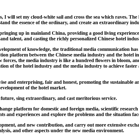
, I will set my cloud-white sail and cross the sea which raves. The
stand the essence of the ordinary, and create an extraordinary indu
pringing up in mainland China, providing a good living experience 
 and talent, and casting the richly personalized Chinese hotel indus
pment of knowledge, the traditional media communication has bee
tion platform between the Chinese media industry and the hotel in
forces, the media industry is like a hundred flowers in bloom, an
tion of the hotel industry and the media industry to achieve faster
nd enterprising, fair and honest, promoting the sustainable and 
e development of the hotel market.
ture, sing extraordinary, and cast meritorious service.
platform for domestic and foreign media, scientific research uni
nts and experiences and explore the problems and the situation face
t, and new contribution, and carry out more extensive exchange
alysis, and other aspects under the new media environment.