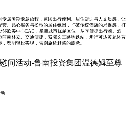
制专属暑期惬意旅程，兼顾出行便利、居住舒适与人文质感，让
配套、贴心服务与松弛的居住氛围，打破传统酒店的局促感，打
邻欧美中心EAC，坐拥城市优越区位，尽享便捷出行圈。酒
边商圈林立、交通便捷，紧邻文三路地铁站，步行可达黄龙体育
标，都能轻松实现，告别旅途赶路的疲惫。
访慰问活动-鲁南投资集团温德姆至尊
活动