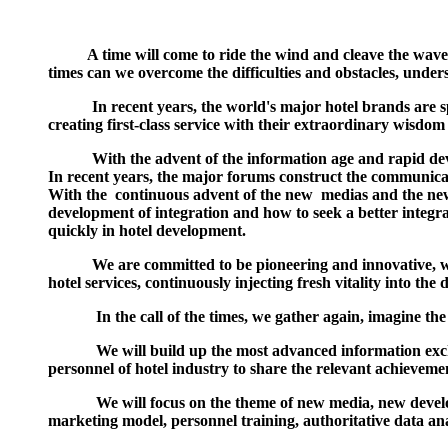
A time will come to ride the wind and cleave the waves
times can we overcome the difficulties and obstacles, under
In recent years, the world's major hotel brands are s
creating first-class service with their extraordinary wisdom
With the advent of the information age and rapid develo
In recent years, the major forums construct the communica
With the continuous advent of the new medias and the new 
development of integration and how to seek a better integra
quickly in hotel development.
We are committed to be pioneering and innovative, wise a
hotel services, continuously injecting fresh vitality into th
In the call of the times, we gather again, imagine the fu
We will build up the most advanced information exchange 
personnel of hotel industry to share the relevant achieveme
We will focus on the theme of new media, new developmen
marketing model, personnel training, authoritative data an